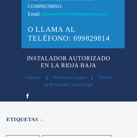
COMPROMISO.
Email:
alfonso@electricidadruesca.com
O LLAMA AL
TELÉFONO:
699829814
INSTALADOR AUTORIZADO
EN LA RIOJA BAJA
Contacto
|
Política de Cookies
|
Política
de Privacidad y Aviso Legal
ETIQUETAS