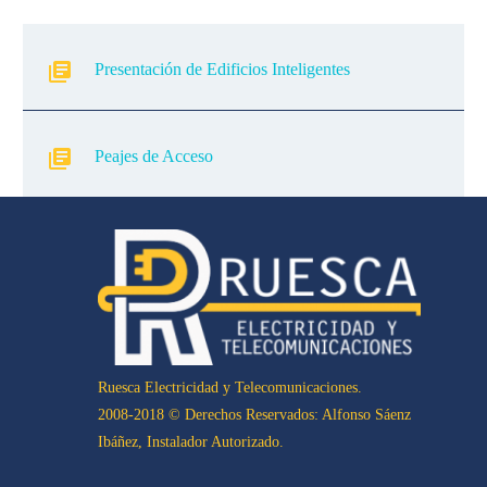
sagittis sem nibh id elit.
Duis sed odio sit amet nibh
Presentación de Edificios Inteligentes
vulputate cursus a sit amet
mauris.
Peajes de Acceso
Ruesca Electricidad y Telecomunicaciones.
2008-2018 © Derechos Reservados: Alfonso Sáenz
Ibáñez, Instalador Autorizado.