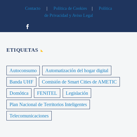
Contacto
|
Política de Cookies
|
Política
de Privacidad y Aviso Legal
ETIQUETAS
Autoconsumo
Automatización del hogar digital
Banda UHF
Comisión de Smart Cities de AMETIC
Domótica
FENITEL
Legislación
Plan Nacional de Territorios Inteligentes
Telecomunicaciones