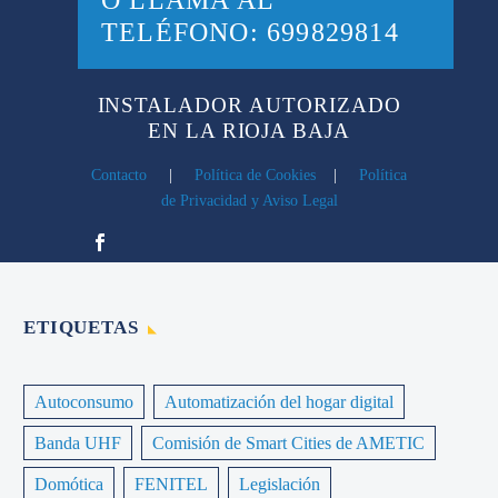
O LLAMA AL
TELÉFONO:
699829814
INSTALADOR AUTORIZADO
EN LA RIOJA BAJA
Contacto
|
Política de Cookies
|
Política
de Privacidad y Aviso Legal
ETIQUETAS
Autoconsumo
Automatización del hogar digital
Banda UHF
Comisión de Smart Cities de AMETIC
Domótica
FENITEL
Legislación